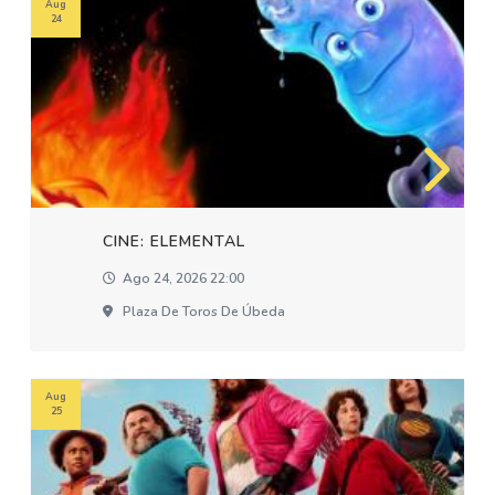
Aug
24
CINE: ELEMENTAL
Ago 24, 2026 22:00
Plaza De Toros De Úbeda
Aug
25