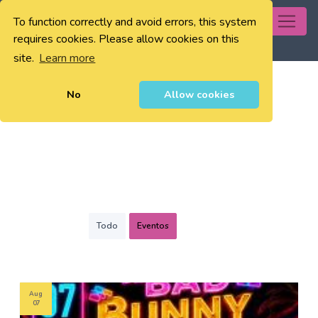
To function correctly and avoid errors, this system
0
requires cookies. Please allow cookies on this
site.
Learn more
No
Allow cookies
Todo
Eventos
Aug
07