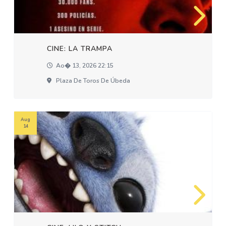
CINE: LA TRAMPA
Ao� 13, 2026 22:15
Plaza De Toros De Úbeda
Aug
14