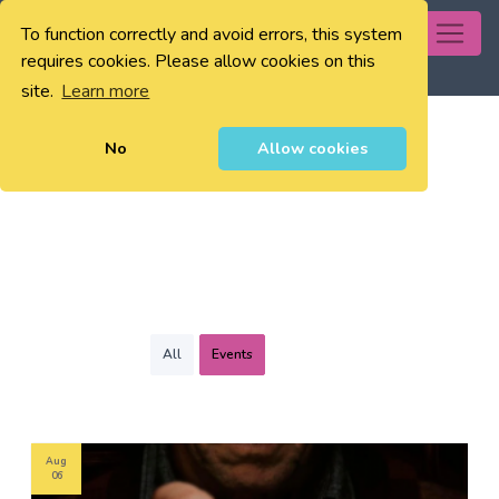
To function correctly and avoid errors, this system
0
requires cookies. Please allow cookies on this
site.
Learn more
No
Allow cookies
All
Events
Aug
06