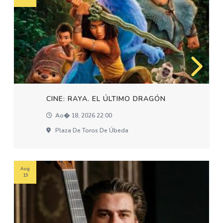
CINE: RAYA. EL ÚLTIMO DRAGÓN
Ao� 18, 2026 22:00
Plaza De Toros De Úbeda
Aug
19