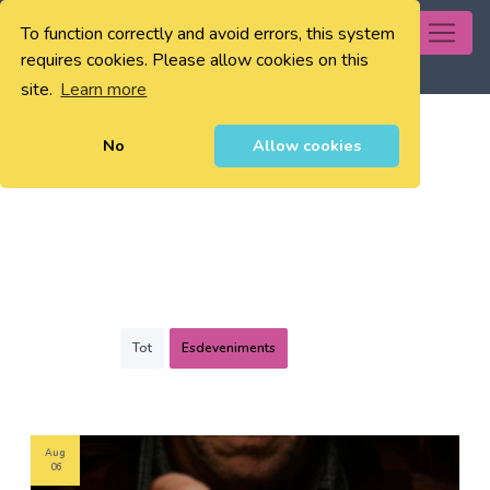
To function correctly and avoid errors, this system
0
requires cookies. Please allow cookies on this
site.
Learn more
No
Allow cookies
Tot
Esdeveniments
Aug
06