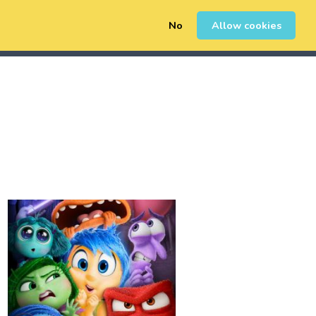
No
Allow cookies
0
Sign Up
Login