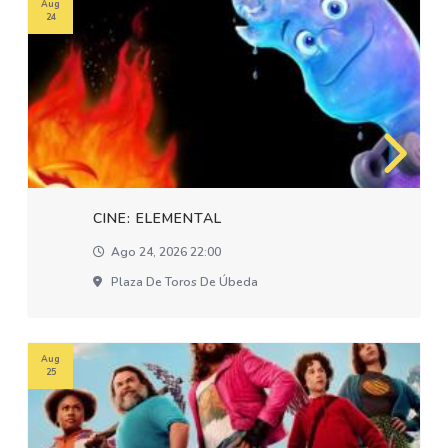
Aug
24
CINE: ELEMENTAL
Ago 24, 2026 22:00
Plaza De Toros De Úbeda
Aug
25