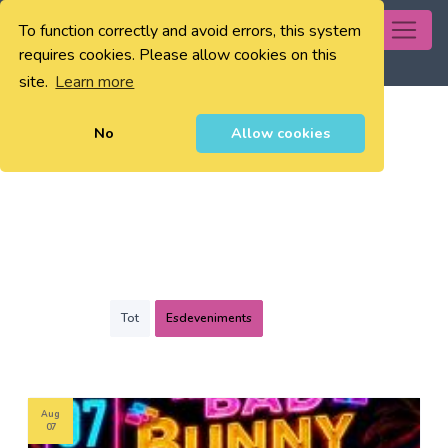
To function correctly and avoid errors, this system
0
requires cookies. Please allow cookies on this
site.
Learn more
No
Allow cookies
Tot
Esdeveniments
Aug
07