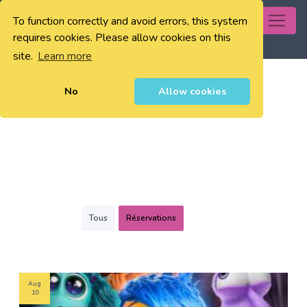
To function correctly and avoid errors, this system
0
requires cookies. Please allow cookies on this
site.
Learn more
No
Allow cookies
Tous
Réservations
Aug
10