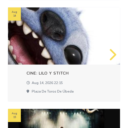
Aug
14
CINE: LILO Y STITCH
Aug 14, 2026 22:15
Plaza De Toros De Úbeda
Aug
15