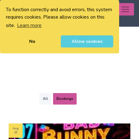
To function correctly and avoid errors, this system
0
requires cookies. Please allow cookies on this
site.
Learn more
No
Allow cookies
All
Bookings
Aug
07