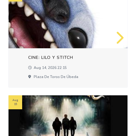
CINE: LILO Y STITCH
Aug 14, 2026 22:15
Plaza De Toros De Úbeda
Aug
15