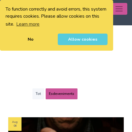
To function correctly and avoid errors, this system
0
requires cookies. Please allow cookies on this
site.
Learn more
No
Allow cookies
Tot
Esdeveniments
Aug
06