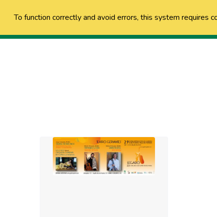
To function correctly and avoid errors, this system requires c