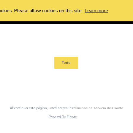
ookies. Please allow cookies on this site.
Learn more
Todo
Al continuer esta página, usted acepta los
términos de servicio de Flowte
Powered By Flowte