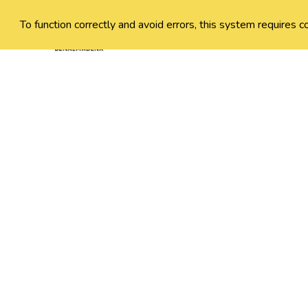
To function correctly and avoid errors, this system requires c