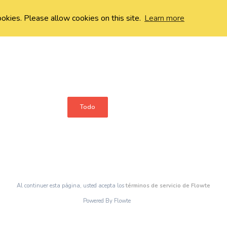
ookies. Please allow cookies on this site.
Learn more
Todo
Al continuer esta página, usted acepta los
términos de servicio de Flowte
Powered By Flowte