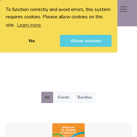
To function correctly and avoid errors, this system
0
requires cookies. Please allow cookies on this
site.
Learn more
No
Allow cookies
All
Events
Bundles