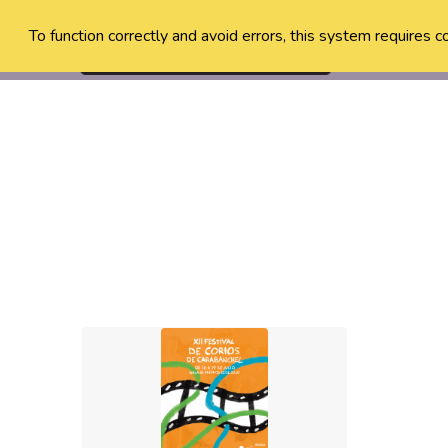
To function correctly and avoid errors, this system requires c