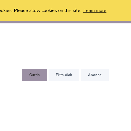
ookies. Please allow cookies on this site.
Learn more
Guztia
Ekitaldiak
Abonos