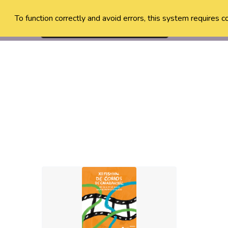
To function correctly and avoid errors, this system requires c