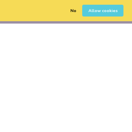
No
Allow cookies
0
Erregistratu
Saioa Hasi