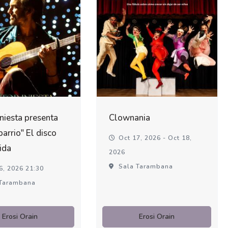
Iniesta presenta
Clownania
barrio" El disco
Oct 17, 2026 - Oct 18,
ida
2026
Sala Tarambana
6, 2026 21:30
Tarambana
Erosi Orain
Erosi Orain