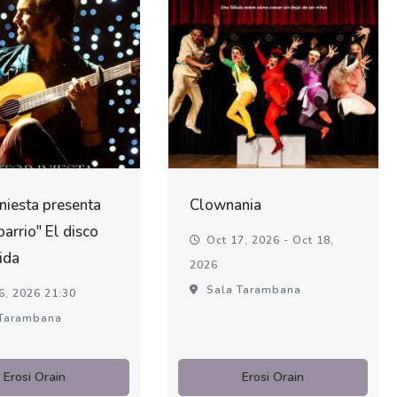
Iniesta presenta
Clownania
barrio" El disco
Oct 17, 2026 - Oct 18,
ida
2026
Sala Tarambana
6, 2026 21:30
Tarambana
Erosi Orain
Erosi Orain