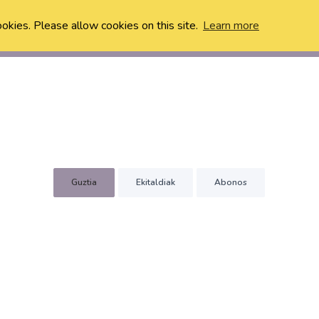
ookies. Please allow cookies on this site.
Learn more
Guztia
Ekitaldiak
Abonos