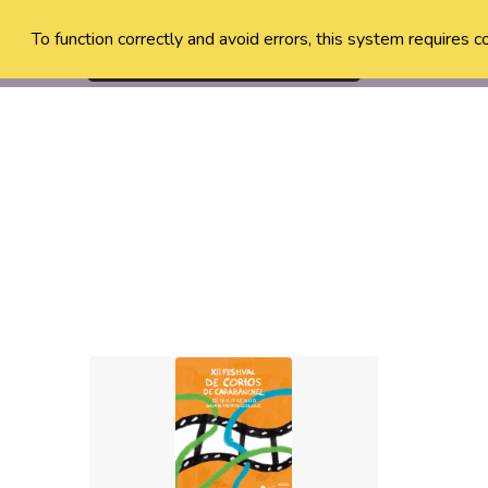
To function correctly and avoid errors, this system requires c