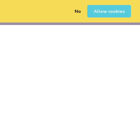
No
Allow cookies
0
Erregistratu
Saioa Hasi