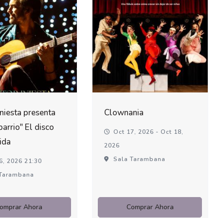
Iniesta presenta
Clownania
barrio" El disco
Oct 17, 2026 - Oct 18,
ida
2026
Sala Tarambana
6, 2026 21:30
Tarambana
omprar Ahora
Comprar Ahora