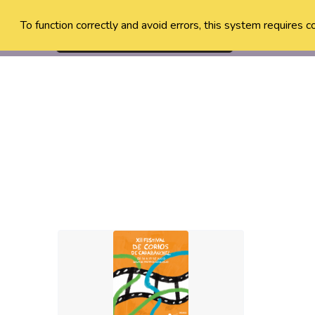
To function correctly and avoid errors, this system requires c