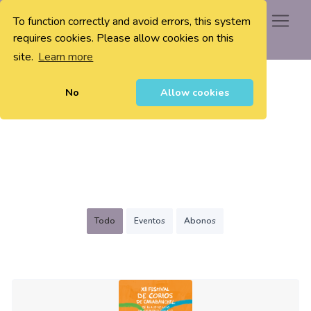
To function correctly and avoid errors, this system
0
requires cookies. Please allow cookies on this
site.
Learn more
No
Allow cookies
Todo
Eventos
Abonos