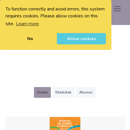
To function correctly and avoid errors, this system
0
requires cookies. Please allow cookies on this
site.
Learn more
No
Allow cookies
Guztia
Ekitaldiak
Abonos