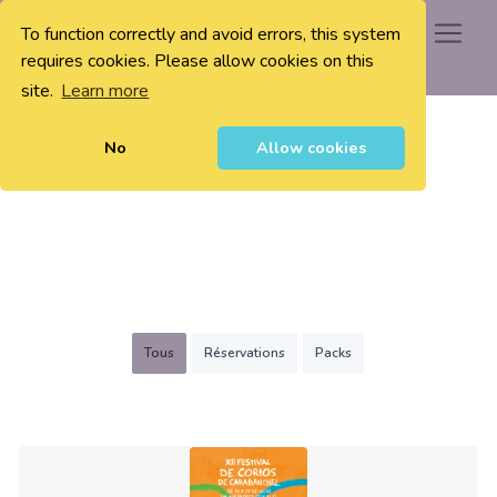
To function correctly and avoid errors, this system
0
requires cookies. Please allow cookies on this
site.
Learn more
No
Allow cookies
Tous
Réservations
Packs