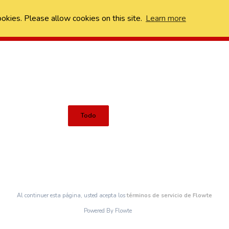
ookies. Please allow cookies on this site.
Learn more
Todo
Al continuer esta página, usted acepta los
términos de servicio de Flowte
Powered By Flowte