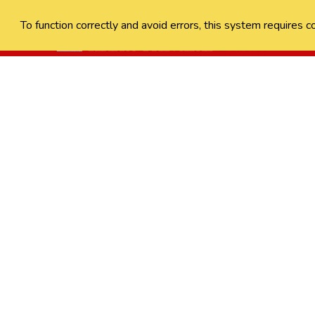
To function correctly and avoid errors, this system requires c