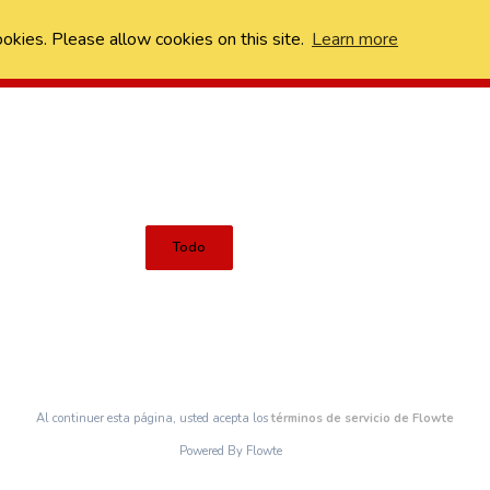
ookies. Please allow cookies on this site.
Learn more
Todo
Al continuer esta página, usted acepta los
términos de servicio de Flowte
Powered By Flowte