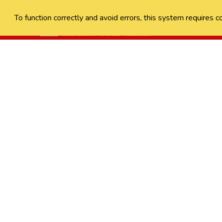
To function correctly and avoid errors, this system requires c