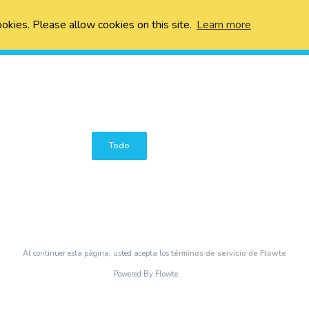
ookies. Please allow cookies on this site.
Learn more
Todo
Al continuer esta página, usted acepta los
términos de servicio de Flowte
Powered By Flowte