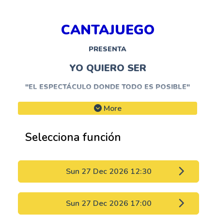
CANTAJUEGO
PRESENTA
YO QUIERO SER
"EL ESPECTÁCULO DONDE TODO ES POSIBLE"
More
En esta nueva aventura,
CantaJuego
invita a l@s
Selecciona función
pequeñ@s (¡y grandes!) a sumergirse en un
mundo donde soñar es solo el primer paso para
Sun 27 Dec 2026 12:30
descubrir realmente quiénes queremos ser.
Sun 27 Dec 2026 17:00